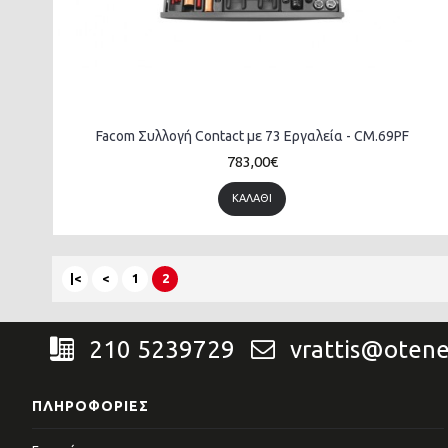
Facom Συλλογή Contact με 73 Εργαλεία - CM.69PF
783,00€
ΚΑΛΆΘΙ
|<
<
1
2
210 5239729
vrattis@otene
ΠΛΗΡΟΦΟΡΊΕΣ