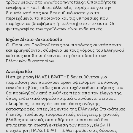
τρίτων μερών στο www.facom-vrattis.gr. Οποιαδήποτε
αναφορά ή και link σε άλλο site, παρέχεται για την
διευκόλυνσή σας και δεν ευθυνόμαστε για τα
περιεχόμενα, τα προϊόντα και τις υπηρεσίες που
παρέχονται (διαφήμιση ή πώληση) στα site αυτά. Οι
φωτογραφίες των προϊόντων είναι ενδεικτικές.
Ισχύον Δίκαιο –Δικαιοδοσία
Οι Όροι και Προϋποθέσεις του παρόντος συντάσσονται
και ερμηνεύονται σύμφωνα με τους νόμους του Ελληνικού
κράτους και θα υπόκεινται στη δικαιοδοσία των
Ελληνικών δικαστηρίων.
Ανωτέρα Βία
Η επιχείρηση ΗΛΙΑΣ Ι. ΒΡΑΤΤΗΣ δεν ευθύνεται για
παράβαση των παρόντων όρων οφειλόμενη σε λόγους
ανωτέρας βίας, καθώς και για τυχόν καθυστερήσεις που
θα προκληθούν από συνθήκες πέρα από τον έλεγχό της,
όπως ενδεικτικά ακραία καιρικά φαινόμενα, σεισμοί,
πλημμύρες, πυρκαγιές, καταστάσεις ανάγκης,
καταστροφές, απεργίες εντός της Ελληνικής Επικράτειας
ή εκτός, πολέμους, τρομοκρατικές ενέργειες, μηχανικές
βλάβες και γενικά, οποιοδήποτε περιστατικό δεν
επιτρέπει τη σωστή εκτέλεση των παραγγελιών. Η
επιχείρηση ΗΛΙΑΣ Ι. ΒΡΑΤΤΗΣ θα προβεί στις δέουσες