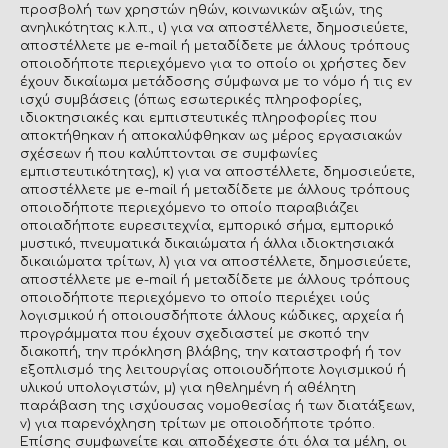
προσβολή των χρηστών ηθών, κοινωνικών αξιών, της
ανηλικότητας κ.λ.π., ι) για να αποστέλλετε, δημοσιεύετε,
αποστέλλετε με e-mail ή μεταδίδετε με άλλους τρόπους
οποιοδήποτε περιεχόμενο για το οποίο οι χρήστες δεν
έχουν δικαίωμα μετάδοσης σύμφωνα με το νόμο ή τις εν
ισχύ συμβάσεις (όπως εσωτερικές πληροφορίες,
ιδιοκτησιακές και εμπιστευτικές πληροφορίες που
αποκτήθηκαν ή αποκαλύφθηκαν ως μέρος εργασιακών
σχέσεων ή που καλύπτονται σε συμφωνίες
εμπιστευτικότητας), κ) για να αποστέλλετε, δημοσιεύετε,
αποστέλλετε με e-mail ή μεταδίδετε με άλλους τρόπους
οποιοδήποτε περιεχόμενο το οποίο παραβιάζει
οποιαδήποτε ευρεσιτεχνία, εμπορικό σήμα, εμπορικό
μυστικό, πνευματικά δικαιώματα ή άλλα ιδιοκτησιακά
δικαιώματα τρίτων, λ) για να αποστέλλετε, δημοσιεύετε,
αποστέλλετε με e-mail ή μεταδίδετε με άλλους τρόπους
οποιοδήποτε περιεχόμενο το οποίο περιέχει ιούς
λογισμικού ή οποιουσδήποτε άλλους κώδικες, αρχεία ή
προγράμματα που έχουν σχεδιαστεί με σκοπό την
διακοπή, την πρόκληση βλάβης, την καταστροφή ή τον
εξοπλισμό της λειτουργίας οποιουδήποτε λογισμικού ή
υλικού υπολογιστών, μ) για ηθελημένη ή αθέλητη
παράβαση της ισχύουσας νομοθεσίας ή των διατάξεων,
ν) για παρενόχληση τρίτων με οποιοδήποτε τρόπο.
Επίσης συμφωνείτε και αποδέχεστε ότι όλα τα μέλη, οι