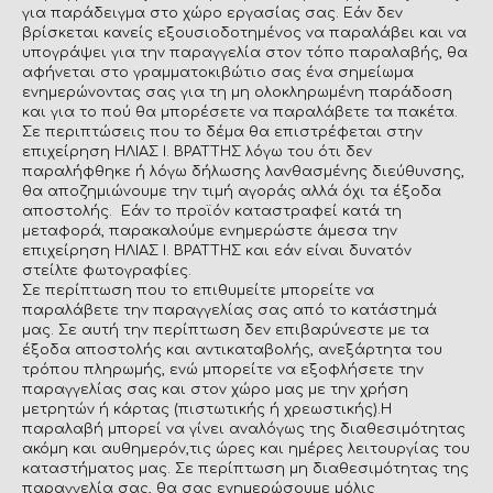
για παράδειγμα στο χώρο εργασίας σας. Εάν δεν
βρίσκεται κανείς εξουσιοδοτημένος να παραλάβει και να
υπογράψει για την παραγγελία στον τόπο παραλαβής, θα
αφήνεται στο γραμματοκιβώτιο σας ένα σημείωμα
ενημερώνοντας σας για τη μη ολοκληρωμένη παράδοση
και για το πού θα μπορέσετε να παραλάβετε τα πακέτα.
Σε περιπτώσεις που το δέμα θα επιστρέφεται στην
επιχείρηση ΗΛΙΑΣ Ι. ΒΡΑΤΤΗΣ λόγω του ότι δεν
παραλήφθηκε ή λόγω δήλωσης λανθασμένης διεύθυνσης,
θα αποζημιώνουμε την τιμή αγοράς αλλά όχι τα έξοδα
αποστολής. Εάν το προϊόν καταστραφεί κατά τη
μεταφορά, παρακαλούμε ενημερώστε άμεσα την
επιχείρηση ΗΛΙΑΣ Ι. ΒΡΑΤΤΗΣ και εάν είναι δυνατόν
στείλτε φωτογραφίες.
Σε περίπτωση που το επιθυμείτε μπορείτε να
παραλάβετε την παραγγελίας σας από το κατάστημά
μας. Σε αυτή την περίπτωση δεν επιβαρύνεστε με τα
έξοδα αποστολής και αντικαταβολής, ανεξάρτητα του
τρόπου πληρωμής, ενώ μπορείτε να εξοφλήσετε την
παραγγελίας σας και στον χώρο μας με την χρήση
μετρητών ή κάρτας (πιστωτικής ή χρεωστικής).Η
παραλαβή μπορεί να γίνει αναλόγως της διαθεσιμότητας
ακόμη και αυθημερόν,τις ώρες και ημέρες λειτουργίας του
καταστήματος μας. Σε περίπτωση μη διαθεσιμότητας της
παραγγελία σας, θα σας ενημερώσουμε μόλις