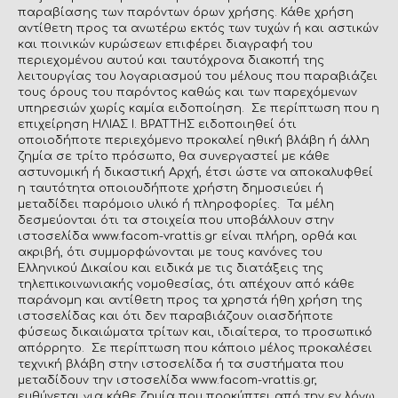
παραβίασης των παρόντων όρων χρήσης. Κάθε χρήση
αντίθετη προς τα ανωτέρω εκτός των τυχών ή και αστικών
και ποινικών κυρώσεων επιφέρει διαγραφή του
περιεχομένου αυτού και ταυτόχρονα διακοπή της
λειτουργίας του λογαριασμού του μέλους που παραβιάζει
τους όρους του παρόντος καθώς και των παρεχόμενων
υπηρεσιών χωρίς καμία ειδοποίηση. Σε περίπτωση που η
επιχείρηση ΗΛΙΑΣ Ι. ΒΡΑΤΤΗΣ ειδοποιηθεί ότι
οποιοδήποτε περιεχόμενο προκαλεί ηθική βλάβη ή άλλη
ζημία σε τρίτο πρόσωπο, θα συνεργαστεί με κάθε
αστυνομική ή δικαστική Αρχή, έτσι ώστε να αποκαλυφθεί
η ταυτότητα οποιουδήποτε χρήστη δημοσιεύει ή
μεταδίδει παρόμοιο υλικό ή πληροφορίες. Τα μέλη
δεσμεύονται ότι τα στοιχεία που υποβάλλουν στην
ιστοσελίδα www.facom-vrattis.gr είναι πλήρη, ορθά και
ακριβή, ότι συμμορφώνονται με τους κανόνες του
Ελληνικού Δικαίου και ειδικά με τις διατάξεις της
τηλεπικοινωνιακής νομοθεσίας, ότι απέχουν από κάθε
παράνομη και αντίθετη προς τα χρηστά ήθη χρήση της
ιστοσελίδας και ότι δεν παραβιάζουν οιασδήποτε
φύσεως δικαιώματα τρίτων και, ιδιαίτερα, το προσωπικό
απόρρητο. Σε περίπτωση που κάποιο μέλος προκαλέσει
τεχνική βλάβη στην ιστοσελίδα ή τα συστήματα που
μεταδίδουν την ιστοσελίδα www.facom-vrattis.gr,
ευθύνεται για κάθε ζημία που προκύπτει από την εν λόγω