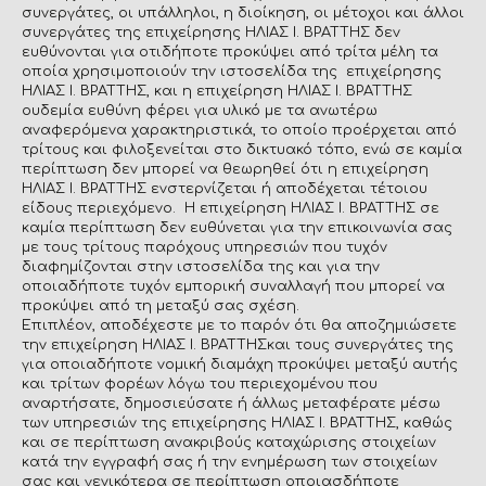
συνεργάτες, οι υπάλληλοι, η διοίκηση, οι μέτοχοι και άλλοι
συνεργάτες της επιχείρησης ΗΛΙΑΣ Ι. ΒΡΑΤΤΗΣ δεν
ευθύνονται για οτιδήποτε προκύψει από τρίτα μέλη τα
οποία χρησιμοποιούν την ιστοσελίδα της επιχείρησης
ΗΛΙΑΣ Ι. ΒΡΑΤΤΗΣ, και η επιχείρηση ΗΛΙΑΣ Ι. ΒΡΑΤΤΗΣ
ουδεμία ευθύνη φέρει για υλικό με τα ανωτέρω
αναφερόμενα χαρακτηριστικά, το οποίο προέρχεται από
τρίτους και φιλοξενείται στο δικτυακό τόπο, ενώ σε καμία
περίπτωση δεν μπορεί να θεωρηθεί ότι η επιχείρηση
ΗΛΙΑΣ Ι. ΒΡΑΤΤΗΣ ενστερνίζεται ή αποδέχεται τέτοιου
είδους περιεχόμενο. Η επιχείρηση ΗΛΙΑΣ Ι. ΒΡΑΤΤΗΣ σε
καμία περίπτωση δεν ευθύνεται για την επικοινωνία σας
με τους τρίτους παρόχους υπηρεσιών που τυχόν
διαφημίζονται στην ιστοσελίδα της και για την
οποιαδήποτε τυχόν εμπορική συναλλαγή που μπορεί να
προκύψει από τη μεταξύ σας σχέση.
Επιπλέον, αποδέχεστε με το παρόν ότι θα αποζημιώσετε
την επιχείρηση ΗΛΙΑΣ Ι. ΒΡΑΤΤΗΣκαι τους συνεργάτες της
για οποιαδήποτε νομική διαμάχη προκύψει μεταξύ αυτής
και τρίτων φορέων λόγω του περιεχομένου που
αναρτήσατε, δημοσιεύσατε ή άλλως μεταφέρατε μέσω
των υπηρεσιών της επιχείρησης ΗΛΙΑΣ Ι. ΒΡΑΤΤΗΣ, καθώς
και σε περίπτωση ανακριβούς καταχώρισης στοιχείων
κατά την εγγραφή σας ή την ενημέρωση των στοιχείων
σας και γενικότερα σε περίπτωση οποιασδήποτε