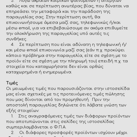
3. Λόγω ακραίων καιρικών φαινομένων ή απεργιών
καθώς και σε περίπτωση ανωτέρας βίας, που δύναται να
επηρεάσει την μεταφορά και την παράδοση της
παραγγελίας σας. Στην περίπτωση αυτή, θα
επικοινωνήσουμε άμεσα μαζί σας, τηλεφωνικώς ή/και
μέσω email, για να επιβεβαιώσουμε αν ακόμα επιθυμείτε
την ολοκλήρωση της παραγγελίας υπό αυτές τις
συνθήκες.
4. Σε περίπτωση που είναι αδύνατη η τηλεφωνική ή/
και μέσω email επικοινωνία μαζί σας (εάν π.χ. προκύψει
κάποιο πρόβλημα στην παραγγελία, είτε σε σχέση με το
προϊόν είτε σε σχέση με την πληρωμή του) επειδή π.χ. τα
στοιχεία που καταχωρήσατε δεν είναι ορθώς
καταχωρημένα ή ενημερωμένα.
Τιμές
Οι μειωμένες τιμές που παρουσιάζονται στην ιστοσελίδα
μας είναι σχετικές με τις προτεινόμενες τιμές πώλησης
που μας δίνονται από τον προμηθευτή. Πριν την
αποστολή παραγγελίας δηλώνετε ότι λάβατε γνώση των
εξής στοιχείων:
1. Στις αναγραφόμενες τιμές των διάφορων προϊόντων
που αποτυπώνονται στις σελίδες της ιστοσελίδας
συμπεριλαμβάνεται o Φ.Π.Α.
2. Οι διάφορες προσφορές προϊόντων ισχύουν μέχρι