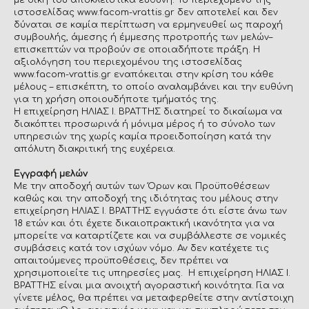
με δική του αποκλειστικά ευθύνη. Το περιεχόμενο της
ιστοσελίδας www.facom-vrattis.gr δεν αποτελεί και δεν
δύναται σε καμία περίπτωση να ερμηνευθεί ως παροχή
συμβουλής, άμεσης ή έμμεσης προτροπής των μελών–
επισκεπτών να προβούν σε οποιαδήποτε πράξη. Η
αξιολόγηση του περιεχομένου της ιστοσελίδας
www.facom-vrattis.gr εναπόκειται στην κρίση του κάθε
μέλους – επισκέπτη, το οποίο αναλαμβάνει και την ευθύνη
για τη χρήση οποιουδήποτε τμήματός της.
Η επιχείρηση ΗΛΙΑΣ Ι. ΒΡΑΤΤΗΣ διατηρεί το δικαίωμα να
διακόπτει προσωρινά ή μόνιμα μέρος ή το σύνολο των
υπηρεσιών της χωρίς καμία προειδοποίηση κατά την
απόλυτη διακριτική της ευχέρεια.
Εγγραφή μελών
Με την αποδοχή αυτών των Όρων και Προϋποθέσεων
καθώς και την αποδοχή της ιδιότητας του μέλους στην
επιχείρηση ΗΛΙΑΣ Ι. ΒΡΑΤΤΗΣ εγγυάστε ότι είστε άνω των
18 ετών και ότι έχετε δικαιοπρακτική ικανότητα για να
μπορείτε να καταρτίζετε και να συμβάλλεστε σε νομικές
συμβάσεις κατά τον ισχύων νόμο. Αν δεν κατέχετε τις
απαιτούμενες προϋποθέσεις, δεν πρέπει να
χρησιμοποιείτε τις υπηρεσίες μας. Η επιχείρηση ΗΛΙΑΣ Ι.
ΒΡΑΤΤΗΣ είναι μια ανοιχτή αγοραστική κοινότητα. Για να
γίνετε μέλος, θα πρέπει να μεταφερθείτε στην αντίστοιχη