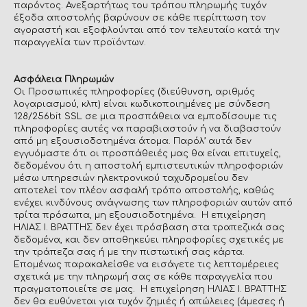
παρόντος. Ανεξαρτήτως του τρόπου πληρωμής τυχόν
έξοδα αποστολής βαρύνουν σε κάθε περίπτωση τον
αγοραστή και εξοφλούνται από τον τελευταίο κατά την
παραγγελία των προϊόντων.
Ασφάλεια Πληρωμών
Οι Προσωπικές πληροφορίες (διεύθυνση, αριθμός
λογαριασμού, κλπ) είναι κωδικοποιημένες με σύνδεση
128/256bit SSL σε μια προσπάθεια να εμποδίσουμε τις
πληροφορίες αυτές να παραβιαστούν ή να διαβαστούν
από μη εξουσιοδοτημένα άτομα. Παρόλ’ αυτά δεν
εγγυόμαστε ότι οι προσπάθειές μας θα είναι επιτυχείς,
δεδομένου ότι η αποστολή εμπιστευτικών πληροφοριών
μέσω υπηρεσιών ηλεκτρονικού ταχυδρομείου δεν
αποτελεί τον πλέον ασφαλή τρόπο αποστολής, καθώς
ενέχει κινδύνους ανάγνωσης των πληροφοριών αυτών από
τρίτα πρόσωπα, μη εξουσιοδοτημένα. Η επιχείρηση
ΗΛΙΑΣ Ι. ΒΡΑΤΤΗΣ δεν έχει πρόσβαση στα τραπεζικά σας
δεδομένα, και δεν αποθηκεύει πληροφορίες σχετικές με
την τράπεζα σας ή με την πιστωτική σας κάρτα.
Επομένως παρακαλείσθε να εισάγετε τις λεπτομέρειες
σχετικά με την πληρωμή σας σε κάθε παραγγελία που
πραγματοποιείτε σε μας. Η επιχείρηση ΗΛΙΑΣ Ι. ΒΡΑΤΤΗΣ
δεν θα ευθύνεται για τυχόν ζημιές ή απώλειες (άμεσες ή