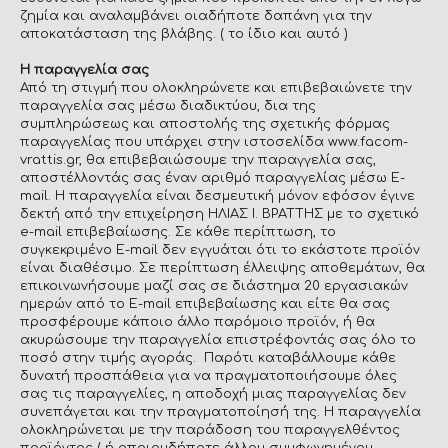
ζημία και αναλαμβάνει οιαδήποτε δαπάνη για την
αποκατάσταση της βλάβης. ( το ίδιο και αυτό )
Η παραγγελία σας
Από τη στιγμή που ολοκληρώνετε και επιβεβαιώνετε την
παραγγελία σας μέσω διαδικτύου, δια της
συμπληρώσεως και αποστολής της σχετικής φόρμας
παραγγελίας που υπάρχει στην ιστοσελίδα www.facom-
vrattis.gr, θα επιβεβαιώσουμε την παραγγελία σας,
αποστέλλοντάς σας έναν αριθμό παραγγελίας μέσω E-
mail. Η παραγγελία είναι δεσμευτική μόνον εφόσον έγινε
δεκτή από την επιχείρηση ΗΛΙΑΣ Ι. ΒΡΑΤΤΗΣ με το σχετικό
e-mail επιβεβαίωσης. Σε κάθε περίπτωση, το
συγκεκριμένο E-mail δεν εγγυάται ότι το εκάστοτε προϊόν
είναι διαθέσιμο. Σε περίπτωση έλλειψης αποθεμάτων, θα
επικοινωνήσουμε μαζί σας σε διάστημα 20 εργασιακών
ημερών από το E-mail επιβεβαίωσης και είτε θα σας
προσφέρουμε κάποιο άλλο παρόμοιο προϊόν, ή θα
ακυρώσουμε την παραγγελία επιστρέφοντάς σας όλο το
ποσό στην τιμής αγοράς. Παρότι καταβάλλουμε κάθε
δυνατή προσπάθεια για να πραγματοποιήσουμε όλες
σας τις παραγγελίες, η αποδοχή μιας παραγγελίας δεν
συνεπάγεται και την πραγματοποίησή της. Η παραγγελία
ολοκληρώνεται με την παράδοση του παραγγελθέντος