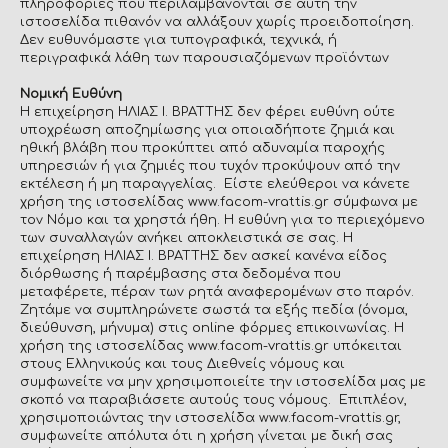
πληροφορίες που περιλαμβάνονται σε αυτή την
ιστοσελίδα πιθανόν να αλλάξουν χωρίς προειδοποίηση.
Δεν ευθυνόμαστε για τυπογραφικά, τεχνικά, ή
περιγραφικά λάθη των παρουσιαζόμενων προϊόντων
Νομική Ευθύνη
Η επιχείρηση ΗΛΙΑΣ Ι. ΒΡΑΤΤΗΣ δεν φέρει ευθύνη ούτε
υποχρέωση αποζημίωσης για οποιαδήποτε ζημιά και
ηθική βλάβη που προκύπτει από αδυναμία παροχής
υπηρεσιών ή για ζημιές που τυχόν προκύψουν από την
εκτέλεση ή μη παραγγελίας. Είστε ελεύθεροι να κάνετε
χρήση της ιστοσελίδας www.facom-vrattis.gr σύμφωνα με
τον Νόμο και τα χρηστά ήθη. Η ευθύνη για το περιεχόμενο
των συναλλαγών ανήκει αποκλειστικά σε σας. Η
επιχείρηση ΗΛΙΑΣ Ι. ΒΡΑΤΤΗΣ δεν ασκεί κανένα είδος
διόρθωσης ή παρέμβασης στα δεδομένα που
μεταφέρετε, πέραν των ρητά αναφερομένων στο παρόν.
Ζητάμε να συμπληρώνετε σωστά τα εξής πεδία (όνομα,
διεύθυνση, μήνυμα) στις online φόρμες επικοινωνίας. Η
χρήση της ιστοσελίδας www.facom-vrattis.gr υπόκειται
στους Ελληνικούς και τους Διεθνείς νόμους και
συμφωνείτε να μην χρησιμοποιείτε την ιστοσελίδα μας με
σκοπό να παραβιάσετε αυτούς τους νόμους. Επιπλέον,
χρησιμοποιώντας την ιστοσελίδα www.facom-vrattis.gr,
συμφωνείτε απόλυτα ότι η χρήση γίνεται με δική σας