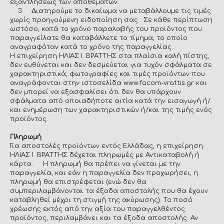
εξαντλήσεως των αποθεμάτων.
3. Διατηρούμε το δικαίωμα να μεταβάλλουμε τις τιμές
χωρίς προηγούμενη ειδοποίηση σας . Σε κάθε περίπτωση
ωστόσο, κατά το χρόνο παραλαβής του προϊόντος που
παραγγείλατε θα καταβάλλετε το τίμημα, το οποίο
αναγραφόταν κατά το χρόνο της παραγγελίας.
Η επιχείρηση ΗΛΙΑΣ Ι. ΒΡΑΤΤΗΣ στα πλαίσια καλή πίστης,
δεν ευθύνεται και δεν δεσμεύεται για τυχόν σφάλματα σε
χαρακτηριστικά, φωτογραφίες και τιμές προϊόντων που
αναγράφονται στην ιστοσελίδα www.facom-vrattis.gr και
δεν μπορεί να εξασφαλίσει ότι δεν θα υπάρχουν
σφάλματα από οποιαδήποτε αιτία κατά την εισαγωγή ή/
και ενημέρωση των χαρακτηριστικών ή/και της τιμής ενός
προϊόντος.
Πληρωμή
Για αποστολές προϊόντων εντός Ελλάδας, η επιχείρηση
ΗΛΙΑΣ Ι. ΒΡΑΤΤΗΣ δέχεται πληρωμές με Αντικαταβολή ή
κάρτα. Η πληρωμή θα πρέπει να γίνεται με την
παραγγελία, και εάν η παραγγελία δεν προχωρήσει, η
πληρωμή θα επιστρέφεται (ενώ δεν θα
συμπεριλαμβάνονται τα έξοδα αποστολής που θα έχουν
καταβληθεί μέχρι τη στιγμή της ακύρωσης). Το ποσό
χρέωσης εκτός από την αξία του παραγγελθέντος
προϊόντος, περιλαμβάνει και τα έξοδα αποστολής. Αν