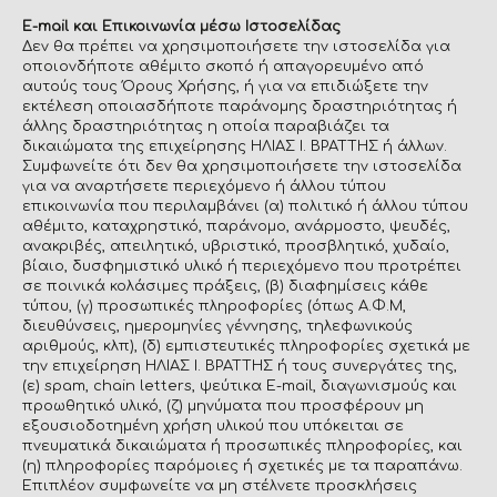
E-mail και Επικοινωνία μέσω Ιστοσελίδας
Δεν θα πρέπει να χρησιμοποιήσετε την ιστοσελίδα για
οποιονδήποτε αθέμιτο σκοπό ή απαγορευμένο από
αυτούς τους Όρους Χρήσης, ή για να επιδιώξετε την
εκτέλεση οποιασδήποτε παράνομης δραστηριότητας ή
άλλης δραστηριότητας η οποία παραβιάζει τα
δικαιώματα της επιχείρησης ΗΛΙΑΣ Ι. ΒΡΑΤΤΗΣ ή άλλων.
Συμφωνείτε ότι δεν θα χρησιμοποιήσετε την ιστοσελίδα
για να αναρτήσετε περιεχόμενο ή άλλου τύπου
επικοινωνία που περιλαμβάνει (α) πολιτικό ή άλλου τύπου
αθέμιτο, καταχρηστικό, παράνομο, ανάρμοστο, ψευδές,
ανακριβές, απειλητικό, υβριστικό, προσβλητικό, χυδαίο,
βίαιο, δυσφημιστικό υλικό ή περιεχόμενο που προτρέπει
σε ποινικά κολάσιμες πράξεις, (β) διαφημίσεις κάθε
τύπου, (γ) προσωπικές πληροφορίες (όπως Α.Φ.Μ,
διευθύνσεις, ημερομηνίες γέννησης, τηλεφωνικούς
αριθμούς, κλπ), (δ) εμπιστευτικές πληροφορίες σχετικά με
την επιχείρηση ΗΛΙΑΣ Ι. ΒΡΑΤΤΗΣ ή τους συνεργάτες της,
(ε) spam, chain letters, ψεύτικα E-mail, διαγωνισμούς και
προωθητικό υλικό, (ζ) μηνύματα που προσφέρουν μη
εξουσιοδοτημένη χρήση υλικού που υπόκειται σε
πνευματικά δικαιώματα ή προσωπικές πληροφορίες, και
(η) πληροφορίες παρόμοιες ή σχετικές με τα παραπάνω.
Επιπλέον συμφωνείτε να μη στέλνετε προσκλήσεις