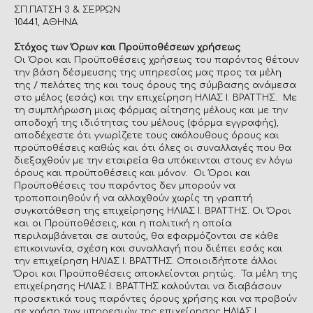
ΣΠ.ΠΑΤΣΗ 3 & ΣΕΡΡΩΝ
10441, ΑΘΗΝΑ
Στόχος των Όρων και Προϋποθέσεων χρήσεως
Οι Όροι και Προϋποθέσεις χρήσεως του παρόντος θέτουν
την βάση δέσμευσης της υπηρεσίας μας προς τα μέλη
της / πελάτες της και τους όρους της σύμβασης ανάμεσα
στο μέλος (εσάς) και την επιχείρηση ΗΛΙΑΣ Ι. ΒΡΑΤΤΗΣ. Με
τη συμπλήρωση μιας φόρμας αίτησης μέλους και με την
αποδοχή της ιδιότητας του μέλους (φόρμα εγγραφής),
αποδέχεστε ότι γνωρίζετε τους ακόλουθους όρους και
προϋποθέσεις καθώς και ότι όλες οι συναλλαγές που θα
διεξαχθούν με την εταιρεία θα υπόκεινται στους εν λόγω
όρους και προϋποθέσεις και μόνον. Οι Όροι και
Προϋποθέσεις του παρόντος δεν μπορούν να
τροποποιηθούν ή να αλλαχθούν χωρίς τη γραπτή
συγκατάθεση της επιχείρησης ΗΛΙΑΣ Ι. ΒΡΑΤΤΗΣ. Οι Όροι
και οι Προϋποθέσεις, και η πολιτική η οποία
περιλαμβάνεται σε αυτούς, θα εφαρμόζονται σε κάθε
επικοινωνία, σχέση και συναλλαγή που διέπει εσάς και
την επιχείρηση ΗΛΙΑΣ Ι. ΒΡΑΤΤΗΣ. Οποιοιδήποτε άλλοι
Όροι και Προϋποθέσεις αποκλείονται ρητώς. Τα μέλη της
επιχείρησης ΗΛΙΑΣ Ι. ΒΡΑΤΤΗΣ καλούνται να διαβάσουν
προσεκτικά τους παρόντες όρους χρήσης και να προβούν
σε χρήση των υπηρεσιών της επιχείρησης ΗΛΙΑΣ Ι.