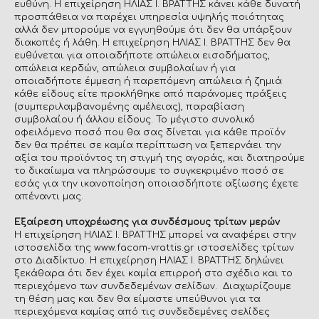
ευθύνη. Η επιχείρηση ΗΛΙΑΣ Ι. ΒΡΑΤΤΗΣ κάνει κάθε δυνατή
προσπάθεια να παρέχει υπηρεσία υψηλής ποιότητας
αλλά δεν μπορούμε να εγγυηθούμε ότι δεν θα υπάρξουν
διακοπές ή λάθη. Η επιχείρηση ΗΛΙΑΣ Ι. ΒΡΑΤΤΗΣ δεν θα
ευθύνεται για οποιαδήποτε απώλεια εισοδήματος,
απώλεια κερδών, απώλεια συμβολαίων ή για
οποιαδήποτε έμμεση ή παρεπόμενη απώλεια ή ζημιά
κάθε είδους είτε προκλήθηκε από παράνομες πράξεις
(συμπεριλαμβανομένης αμέλειας), παραβίαση
συμβολαίου ή άλλου είδους. Το μέγιστο συνολικό
οφειλόμενο ποσό που θα σας δίνεται για κάθε προϊόν
δεν θα πρέπει σε καμία περίπτωση να ξεπερνάει την
αξία του προϊόντος τη στιγμή της αγοράς, και διατηρούμε
το δικαίωμα να πληρώσουμε το συγκεκριμένο ποσό σε
εσάς για την ικανοποίηση οποιασδήποτε αξίωσης έχετε
απέναντι μας.
Εξαίρεση υποχρέωσης για συνδέσμους τρίτων μερών
Η επιχείρηση ΗΛΙΑΣ Ι. ΒΡΑΤΤΗΣ μπορεί να αναφέρει στην
ιστοσελίδα της www.facom-vrattis.gr ιστοσελίδες τρίτων
στο Διαδίκτυο. Η επιχείρηση ΗΛΙΑΣ Ι. ΒΡΑΤΤΗΣ δηλώνει
ξεκάθαρα ότι δεν έχει καμία επιρροή στο σχέδιο και το
περιεχόμενο των συνδεδεμένων σελίδων. Διαχωρίζουμε
τη θέση μας και δεν θα είμαστε υπεύθυνοι για τα
περιεχόμενα καμίας από τις συνδεδεμένες σελίδες