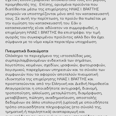
σχετική ευθύνη βαραίνει αποκλειστικά τους επί μέρους
προμηθευτές της. Επίσης, ορισμένα προϊόντα που
διατίθενται μέσω της επιχείρησης ΗΛΙΑΣ Ι. ΒΡΑΤΤΗΣ
μπορούν να υποστηρίζονται μόνο από τον κατασκευαστή
τους. Σε αυτή την περίπτωση, το προϊόν θα πωλείται με
την εγγύηση του κατασκευαστή του. Εάν ο
κατασκευαστής είναι αδύνατον να συμμορφωθεί, η
επιχείρηση ΗΛΙΑΣ Ι. ΒΡΑΤΤΗΣ θα επιστρέφει την τιμή
αγοράς του συγκεκριμένου προϊόντος αλλά δεν θα έχει
σύμφωνα με το νόμο καμία περαιτέρω υποχρέωση.
Πνευματικά δικαιώματα
Ολόκληρο το περιεχόμενο της ιστοσελίδας μας,
συμπεριλαμβανομένων ενδεικτικά των σημάτων,
λογοτύπου, κειμένων, σχεδίων, γραφικών, φωτογραφιών,
λογισμικού, παρεχόμενων υπηρεσιών και το σύνολο των
συμφωνιών που τα αφορούν αποτελούν πνευματική
ιδιοκτησία της επιχείρησης ΗΛΙΑΣ Ι. ΒΡΑΤΤΗΣ και
προστατεύονται από την Ελληνική και Διεθνή Νομοθεσία.
Απαγορεύεται η οποιαδήποτε αντιγραφή, διανομή,
τροποποίηση, αλλοίωση, μεταγλώττιση, διαμόρφωση,
μεταβίβαση, πώληση, αναδημοσίευση, αποστολής
δεδομένων σε άλλο υπολογιστή (upload) με οποιοδήποτε
τρόπο οποιασδήποτε πληροφορίας (στο σύνολό της,
τμηματική ή περιληπτικά) αναπαραγωγή και