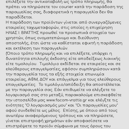
επιλέξετε την αντικαταβολή ως τρόπο πληρωμής, θα
πρέπει να πληρώσετε τον courier κατά την παράδοση της
παραγγελίας σας, διαφορετικά η παραγγελία δεν θα
παραδίδεται.
Η παράδοση των προϊόντων γίνεται από συνεργαζόμενες
εταιρείες ταχυμεταφορών, στις οποίες η επιχείρηση
ΗΛΙΑΣ Ι. ΒΡΑΤΤΗΣ προωθεί τα προσωπικά στοιχεία των
χρηστών, όπως ονοματεπώνυμο και διεύθυνση
αποστολής, έτσι ώστε να καθίσταται εφικτή η παράδοση
και εκτέλεση των παραγγελιών.
(Όποιο τρόπο πληρωμής και να επιλέξετε, υπάρχει η
δυνατότητα επιλογής έκδοσης είτε αποδείξεως λιανικής
είτε τιμολογίου. Τιμολόγιο εκδίδεται σε εταιρείες και σε
ελεύθερους επαγγελματίες, εφόσον συμπληρώσουν κατά
την παραγγελία τους τα εξής στοιχεία: επωνυμία
εταιρείας, ΑΦΜ, ΔΟΥ και επάγγελμα για τους ελεύθερους
επαγγελματίες. Το τιμολόγιο/απόδειξη θα αποστέλλεται
με την παραγγελία σας. Εάν επιθυμείτε να ελέγξετε το
λογαριασμό σας στο μεταξύ, παρακαλούμε επισκεφθείτε
την ιστοσελίδα μας www.facom-vrattis.gr και ελέγξτε τις
ενότητες "Ο λογαριασμός μου" και "Οι παραγγελίες μου"
αφού συνδεθείτε ως μέλος. Επίσης, με όποιο από τους
ανωτέρω αναφερόμενους τρόπους και να πληρώσετε,
γίνεται επιστροφή χρημάτων εάν αποφασίσετε να
επιστρέψετε το προϊόν σύμφωνα με τους όρους του