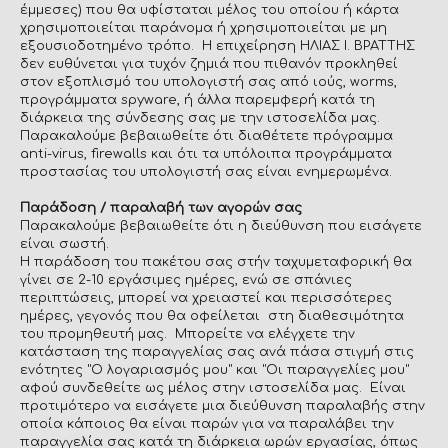
έμμεσες) που θα υφίσταται μέλος του οποίου ή κάρτα
χρησιμοποιείται παράνομα ή χρησιμοποιείται με μη
εξουσιοδοτημένο τρόπο. Η επιχείρηση ΗΛΙΑΣ Ι. ΒΡΑΤΤΗΣ
δεν ευθύνεται για τυχόν ζημιά που πιθανόν προκληθεί
στον εξοπλισμό του υπολογιστή σας από ιούς, worms,
προγράμματα spyware, ή άλλα παρεμφερή κατά τη
διάρκεια της σύνδεσης σας με την ιστοσελίδα μας.
Παρακαλούμε βεβαιωθείτε ότι διαθέτετε πρόγραμμα
anti-virus, firewalls και ότι τα υπόλοιπα προγράμματα
προστασίας του υπολογιστή σας είναι ενημερωμένα.
Παράδοση / παραλαβή των αγορών σας
Παρακαλούμε βεβαιωθείτε ότι η διεύθυνση που εισάγετε
είναι σωστή.
Η παράδοση του πακέτου σας στήν ταχυμεταφορική θα
γίνει σε 2-10 εργάσιμες ημέρες, ενώ σε σπάνιες
περιπτώσεις, μπορεί να χρειαστεί και περισσότερες
ημέρες, γεγονός που θα οφείλεται στη διαθεσιμότητα
του προμηθευτή μας. Μπορείτε να ελέγχετε την
κατάσταση της παραγγελίας σας ανά πάσα στιγμή στις
ενότητες "Ο λογαριασμός μου" και "Οι παραγγελίες μου"
αφού συνδεθείτε ως μέλος στην ιστοσελίδα μας. Είναι
προτιμότερο να εισάγετε μια διεύθυνση παραλαβής στην
οποία κάποιος θα είναι παρών για να παραλάβει την
παραγγελία σας κατά τη διάρκεια ωρών εργασίας, όπως