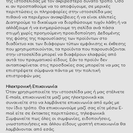
της ιστοσελίδας με τον ακριβέστερο δυνατό τρόπο. Όσο
κι αν προσπαθούμε να το αποφύγουμε, σε μερικές
περιπτώσεις οι πληροφορίες στην ιστοσελίδα μας
πιθανό να περιέχουν ανακρίβειες ή να είναι ελλιπείς.
Διατηρούμε το δικαίωμα να διορθώσουμε τυχόν λάθη ή να
αλλάξουμε ή να ενημερώσουμε τη σελίδα ανά πάσα
στιγμή χωρίς προηγούμενη προειδοποίηση. Δεδομένης
της φύσης της παρουσίασης των προϊόντων στο
διαδίκτυο και των διάφορων τύπων εμφάνισης κι έκθεσης
που χρησιμοποιούνται, τα προϊόντα που παρουσιάζονται
στην ιστοσελίδα μπορεί να διαφέρουν ελαφρώς από
αυτά του πραγματικού είδους. Εάν το προϊόν δεν
ανταποκρίνεται στις προσδοκίες σας μπορείτε να μας το
επιστρέψετε σύμφωνα πάντα με την πολιτική
επιστροφών μας.
Ηλεκτρονική Επικοινωνία
Όταν χρησιμοποιείτε την ιστοσελίδα μας ή μας στέλνετε
E-mails, επικοινωνείτε μαζί μας ηλεκτρονικά και
συναινείτε στο να λαμβάνετε επικοινωνία από εμάς με
τον ίδιο τρόπο. Θα επικοινωνούμε μαζί σας είτε μέσω E-
mail είτε σε έκτακτες περιπτώσεις, τηλεφωνικά.
Συμφωνείτε πως όλες οι συμφωνίες, ειδοποιήσεις,
γνωστοποιήσεις και άλλου είδους γραπτή επικοινωνία θα
λαμβάνονται από εσάς.