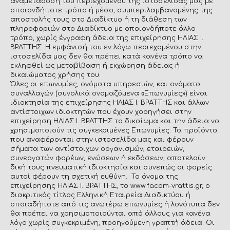
αναμετάδοση του περιεχόμενου της ιστοσελίδας μας με
οποιονδήποτε τρόπο ή μέσο, συμπεριλαμβανομένης της
αποστολής τους στο Διαδίκτυο ή τη διάθεση των
πληροφοριών στο Διαδίκτυο με οποιονδήποτε άλλο
τρόπο, χωρίς έγγραφη άδεια της επιχείρησης ΗΛΙΑΣ Ι.
ΒΡΑΤΤΗΣ. Η εμφάνισή του εν λόγω περιεχομένου στην
ιστοσελίδα μας δεν θα πρέπει κατά κανένα τρόπο να
εκληφθεί ως μεταβίβαση ή εκχώρηση άδειας ή
δικαιώματος χρήσης του.
Όλες οι επωνυμίες, ονόματα υπηρεσιών, και ονόματα
συναλλαγών (συνολικά ονομαζόμενα «Επωνυμίες») είναι
ιδιοκτησία της επιχείρησης ΗΛΙΑΣ Ι. ΒΡΑΤΤΗΣ και άλλων
αντίστοιχων ιδιοκτητών που έχουν χορηγήσει στην
επιχείρηση ΗΛΙΑΣ Ι. ΒΡΑΤΤΗΣ το δικαίωμα και την άδεια να
χρησιμοποιούν τις συγκεκριμένες Επωνυμίες. Τα προϊόντα
που αναφέρονται στην ιστοσελίδα μας και φέρουν
σήματα των αντίστοιχων οργανισμών, εταιρειών,
συνεργατών φορέων, ενώσεων ή εκδόσεων, αποτελούν
δική τους πνευματική ιδιοκτησία και συνεπώς οι φορείς
αυτοί φέρουν τη σχετική ευθύνη. Το όνομα της
επιχείρησης ΗΛΙΑΣ Ι. ΒΡΑΤΤΗΣ, το www.facom-vrattis.gr, ο
διακριτικός τίτλος Ελληνική Εταιρεία Διαδικτύου ή
οποιαδήποτε από τις ανωτέρω επωνυμίες ή λογότυπα δεν
θα πρέπει να χρησιμοποιούνται από άλλους για κανένα
λόγο χωρίς συγκεκριμένη, προηγούμενη γραπτή άδεια. Οι