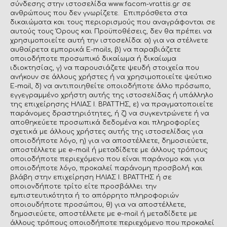
σύνδεσης στην ιστοσελίδα www.facom-vrattis.gr σε
ανθρώπους που δεν γνωρίζετε. Επιπρόσθετα στα
δικαιώματα και τους περιορισμούς που αναγράφονται σε
αυτούς τους Όρους και Προϋποθέσεις, δεν θα πρέπει να
χρησιμοποιείτε αυτή την ιστοσελίδα: α) για να στέλνετε
αυθαίρετα εμπορικά E-mails, β) να παραβιάζετε
οποιοδήποτε προσωπικό δικαίωμα ή δικαίωμα
ιδιοκτησίας, γ) να παρουσιάζετε ψευδή στοιχεία που
ανήκουν σε άλλους χρήστες ή να χρησιμοποιείτε ψεύτικο
E-mail, δ) να αντιποιηθείτε οποιοδήποτε άλλο πρόσωπο,
εγγεγραμμένο χρήστη αυτής της ιστοσελίδας ή υπάλληλο
της επιχείρησης ΗΛΙΑΣ Ι. ΒΡΑΤΤΗΣ, ε) να πραγματοποιείτε
παράνομες δραστηριότητες, ή ζ) να συγκεντρώνετε ή να
αποθηκεύετε προσωπικά δεδομένα και πληροφορίες
σχετικά με άλλους χρήστες αυτής της ιστοσελίδας για
οποιοδήποτε λόγο, η) για να αποστέλλετε, δημοσιεύετε,
αποστέλλετε με e-mail ή μεταδίδετε με άλλους τρόπους
οποιοδήποτε περιεχόμενο που είναι παράνομο και για
οποιοδήποτε λόγο, προκαλεί παράνομη προσβολή και
βλάβη στην επιχείρηση ΗΛΙΑΣ Ι. ΒΡΑΤΤΗΣ ή σε
οποιονδήποτε τρίτο είτε προσβάλλει την
εμπιστευτικότητα ή το απόρρητο πληροφοριών
οποιουδήποτε προσώπου, θ) για να αποστέλλετε,
δημοσιεύετε, αποστέλλετε με e-mail ή μεταδίδετε με
άλλους τρόπους οποιοδήποτε περιεχόμενο που προκαλεί