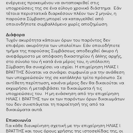
ενέργειες προκειμένου να ανταποκριθεί στις
υποχρεώσεις της σε ένα εύλογο χρονικό διάστημα. Εάν
τέτοια περιστατικά διαρκέσουν πλέον των 2 μηνών, η
παρούσα Σύμβαση μπορεί να καταγγελθεί από
οποιονδήποτε συμβαλλόμενο χωρίς αποζημίωση.
Διάφορα
Τυχόν ακυρότητα κάποιων όρων του παρόντος δεν
επιφέρει ακυρότητα των υπολοίπων. Εάν οποιοδήποτε
τμήμα της παρούσας Συμβάσεως αποδειχθεί άκυρο ή
ανεφάρμοστο με απόφαση δικαστηρίου ή άλλης αρχής,
στο σύνολο του ή κατά ένα μέρος του, η υπόλοιπη
Σύμβαση θα συνεχίσει να ισχύει. Η επιχείρηση ΗΛΙΑΣ Ι.
ΒΡΑΤΤΗΣ δύναται να συνάψει συμφωνία για την ανάθεση
των υποχρεώσεών της σε κατάλληλο τρίτο πρόσωπο. Σε
αντίθετη περίπτωση, κανένα μέρος δεν θα δικαιούται να
εκχωρήσει ή μεταβιβάσει τα δικαιώματα ή τις
υποχρεώσεις του. Η μη ενάσκηση από την επιχείρηση
ΗΛΙΑΣ Ι. ΒΡΑΤΤΗΣ των εκ των παρόντων όρων δικαιωμάτων
του δεν συνεπάγεται τη παραίτησή της από τα
δικαιώματα αυτά.
Επικοινωνία
Για κάθε διευκρίνηση σχετική με την επιχείρηση ΗΛΙΑΣ Ι.
ΒΡΑΤΤΗΣ και τους όρους χρήσης της ιστοσελίδας της, οι