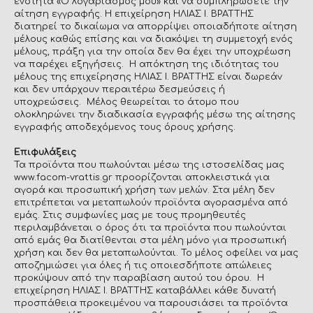
ενότητα «Ο λογαριασμός μου» και να συμπληρώσετε την
αίτηση εγγραφής. Η επιχείρηση ΗΛΙΑΣ Ι. ΒΡΑΤΤΗΣ
διατηρεί το δικαίωμα να απορρίψει οποιαδήποτε αίτηση
μέλους καθώς επίσης και να διακόψει τη συμμετοχή ενός
μέλους, πράξη για την οποία δεν θα έχει την υποχρέωση
να παρέχει εξηγήσεις. Η απόκτηση της ιδιότητας του
μέλους της επιχείρησης ΗΛΙΑΣ Ι. ΒΡΑΤΤΗΣ είναι δωρεάν
και δεν υπάρχουν περαιτέρω δεσμεύσεις ή
υποχρεώσεις. Μέλος θεωρείται το άτομο που
ολοκληρώνει την διαδικασία εγγραφής μέσω της αίτησης
εγγραφής αποδεχόμενος τους όρους χρήσης.
Επιφυλάξεις
Τα προϊόντα που πωλούνται μέσω της ιστοσελίδας μας
www.facom-vrattis.gr προορίζονται αποκλειστικά για
αγορά και προσωπική χρήση των μελών. Στα μέλη δεν
επιτρέπεται να μεταπωλούν προϊόντα αγορασμένα από
εμάς. Στις συμφωνίες μας με τους προμηθευτές
περιλαμβάνεται ο όρος ότι τα προϊόντα που πωλούνται
από εμάς θα διατίθενται στα μέλη μόνο για προσωπική
χρήση και δεν θα μεταπωλούνται. Το μέλος οφείλει να μας
αποζημιώσει για όλες ή τις οποιεσδήποτε απώλειες
προκύψουν από την παραβίαση αυτού του όρου. Η
επιχείρηση ΗΛΙΑΣ Ι. ΒΡΑΤΤΗΣ καταβάλλει κάθε δυνατή
προσπάθεια προκειμένου να παρουσιάσει τα προϊόντα