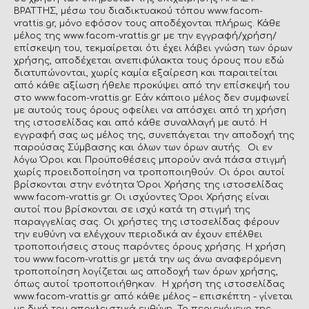
ΒΡΑΤΤΗΣ, μέσω του διαδικτυακού τόπου www.facom-
vrattis.gr, μόνο εφόσον τους αποδέχονται πλήρως. Κάθε
μέλος της www.facom-vrattis.gr με την εγγραφή/χρήση/
επίσκεψη του, τεκμαίρεται ότι έχει λάβει γνώση των όρων
χρήσης, αποδέχεται ανεπιφύλακτα τους όρους που εδώ
διατυπώνονται, χωρίς καμία εξαίρεση και παραιτείται
από κάθε αξίωση ήθελε προκύψει από την επίσκεψή του
στο www.facom-vrattis.gr. Εάν κάποιο μέλος δεν συμφωνεί
με αυτούς τους όρους οφείλει να απόσχει από τη χρήση
της ιστοσελίδας και από κάθε συναλλαγή με αυτό. Η
εγγραφή σας ως μέλος της, συνεπάγεται την αποδοχή της
παρούσας Σύμβασης και όλων των όρων αυτής. Οι εν
λόγω Όροι και Προϋποθέσεις μπορούν ανά πάσα στιγμή
χωρίς προειδοποίηση να τροποποιηθούν. Οι όροι αυτοί
βρίσκονται στην ενότητα Όροι Χρήσης της ιστοσελίδας
www.facom-vrattis.gr. Οι ισχύοντες Όροι Χρήσης είναι
αυτοί που βρίσκονται σε ισχύ κατά τη στιγμή της
παραγγελίας σας. Οι χρήστες της ιστοσελίδας φέρουν
την ευθύνη να ελέγχουν περιοδικά αν έχουν επέλθει
τροποποιήσεις στους παρόντες όρους χρήσης. Η χρήση
του www.facom-vrattis.gr μετά την ως άνω αναφερόμενη
τροποποίηση λογίζεται ως αποδοχή των όρων χρήσης,
όπως αυτοί τροποποιήθηκαν. Η χρήση της ιστοσελίδας
www.facom-vrattis.gr από κάθε μέλος – επισκέπτη - γίνεται