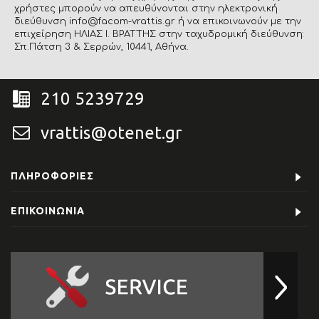
χρήστες μπορούν να απευθύνονται στην ηλεκτρονική
διεύθυνση info@facom-vrattis.gr ή να επικοινωνούν με την
επιχείρηση ΗΛΙΑΣ Ι. ΒΡΑΤΤΗΣ στην ταχυδρομική διεύθυνση:
Σπ.Πάτση 3 & Σερρών, 10441, Αθήνα.
210 5239729
vrattis@otenet.gr
ΠΛΗΡΟΦΟΡΊΕΣ
ΕΠΙΚΟΙΝΩΝΊΑ