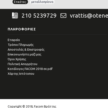
Ετικέτες:
μεταλλοπρίονα
210 5239729
vrattis@otene
ΠΛΗΡΟΦΟΡΊΕΣ
Εταιρεία
Τρόποι Πληρωμής
Αποστολές & Επιστροφές
Επικοινωνήστε μαζί μας
Όροι Χρήσης
Πολιτική Απορρήτου
Kατάλογος FACOM 2018 σε pdf
Χάρτης Ιστότοπου
Copyright © 2018, Facom Βράττης