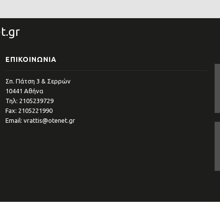
t.gr
ΕΠΙΚΟΙΝΩΝΊΑ
Σπ. Πάτση 3 & Σερρών
10441 Αθήνα
Τηλ: 2105239729
Fax: 2105221990
Email: vrattis@otenet.gr