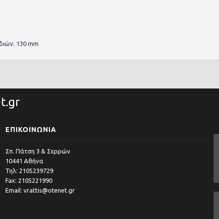
διών: 130 mm
t.gr
ΕΠΙΚΟΙΝΩΝΊΑ
Σπ. Πάτση 3 & Σερρών
10441 Αθήνα
Τηλ: 2105239729
Fax: 2105221990
Email: vrattis@otenet.gr