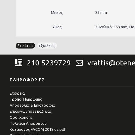
Μήκος
83 mm
Ύψος
Συνολικό: 153 mm, Πο
Ετικέτες:
εξωλκείς
210 5239729
vrattis@otene
ΠΛΗΡΟΦΟΡΊΕΣ
Εταιρεία
Τρόποι Πληρωμής
Αποστολές & Επιστροφές
Επικοινωνήστε μαζί μας
Όροι Χρήσης
Πολιτική Απορρήτου
Kατάλογος FACOM 2018 σε pdf