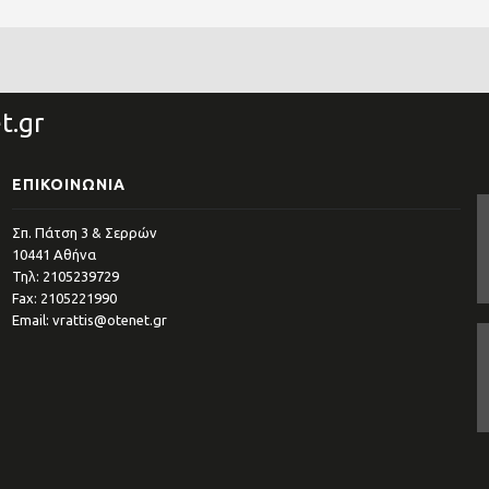
t.gr
ΕΠΙΚΟΙΝΩΝΊΑ
Σπ. Πάτση 3 & Σερρών
10441 Αθήνα
Τηλ: 2105239729
Fax: 2105221990
Email: vrattis@otenet.gr