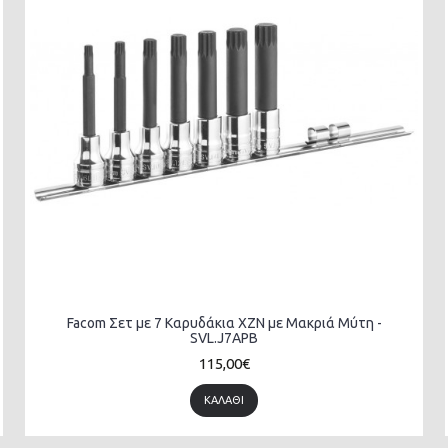
Facom Σετ με 7 Καρυδάκια XZN με Μακριά Μύτη -
SVL.J7APB
115,00€
ΚΑΛΆΘΙ