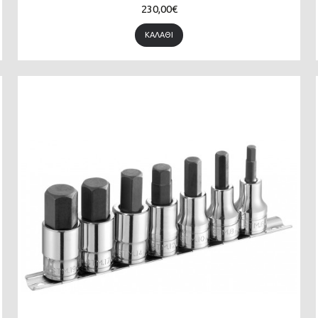
230,00€
ΚΑΛΆΘΙ