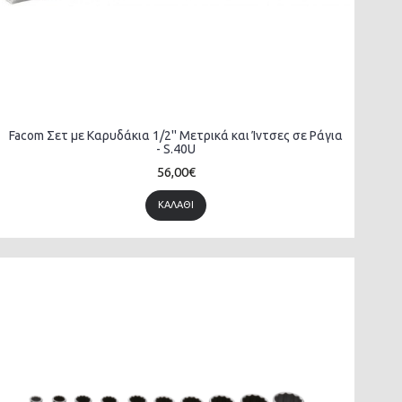
Facom Σετ με Καρυδάκια 1/2'' Μετρικά και Ίντσες σε Ράγια
- S.40U
56,00€
ΚΑΛΆΘΙ