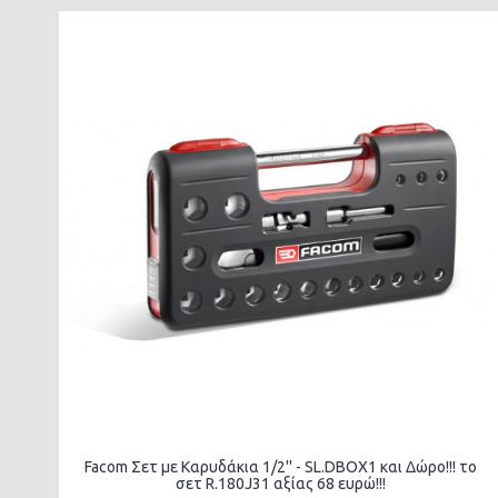
Facom Σετ με Καρυδάκια 1/2'' - SL.DBOX1 και Δώρο!!! το
σετ R.180J31 αξίας 68 ευρώ!!!