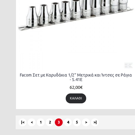
Facom Σετ με Καρυδάκια 1/2'' Μετρικά και Ίντσες σε Ράγια
- S.41E
62,00€
ΚΑΛΆΘΙ
|<
<
1
2
3
4
5
>
>|