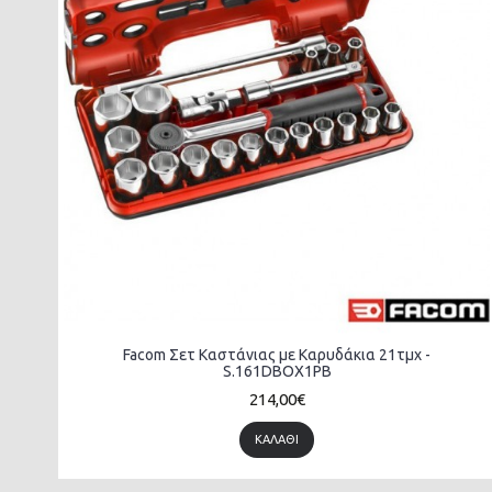
Facom Σετ Καστάνιας με Καρυδάκια 21τμχ -
S.161DBOX1PB
214,00€
ΚΑΛΆΘΙ