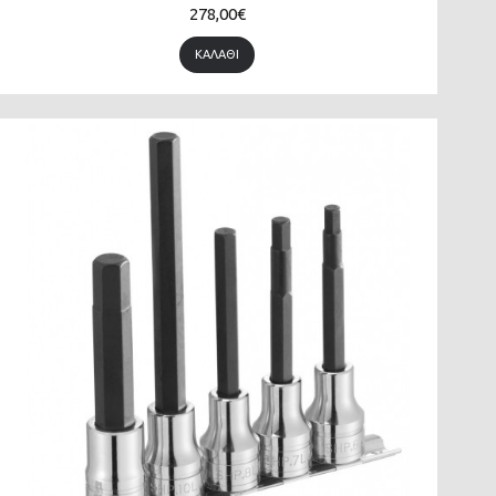
278,00€
ΚΑΛΆΘΙ