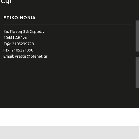
t.gr
ΕΠΙΚΟΙΝΩΝΊΑ
Σπ. Πάτση 3 & Σερρών
10441 Αθήνα
Τηλ: 2105239729
Fax: 2105221990
Email: vrattis@otenet.gr