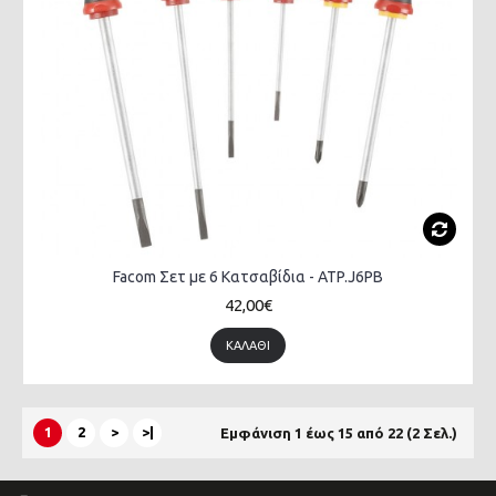
Facom Σετ με 6 Κατσαβίδια - ATP.J6PB
42,00€
ΚΑΛΆΘΙ
1
2
>
>|
Εμφάνιση 1 έως 15 από 22 (2 Σελ.)